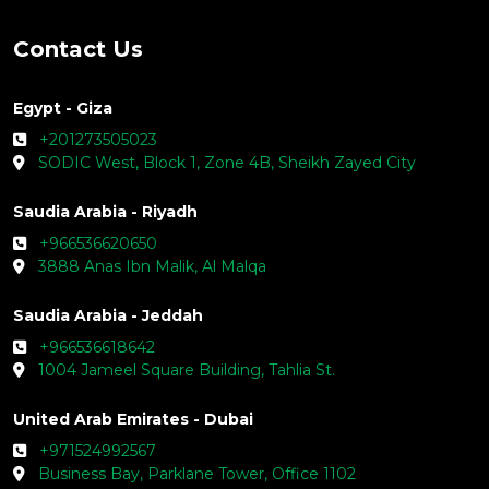
Contact Us
Egypt - Giza
+201273505023
SODIC West, Block 1, Zone 4B, Sheikh Zayed City
Saudia Arabia - Riyadh
+966536620650
3888 Anas Ibn Malik, Al Malqa
Saudia Arabia - Jeddah
+966536618642
1004 Jameel Square Building, Tahlia St.
United Arab Emirates - Dubai
+971524992567
Business Bay, Parklane Tower, Office 1102